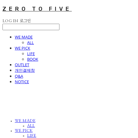
ZERO TO FIVE
LOG IN
로그인
WE MADE
ALL
WE PICK
LIFE
BOOK
OUTLET
개인결제창
Q&A
NOTICE
WE MADE
ALL
WE PICK
LIFE