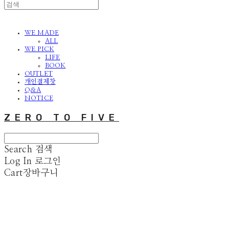
WE MADE
ALL
WE PICK
LIFE
BOOK
OUTLET
개인결제창
Q&A
NOTICE
ZERO TO FIVE
Search
검색
Log In
로그인
Cart
장바구니