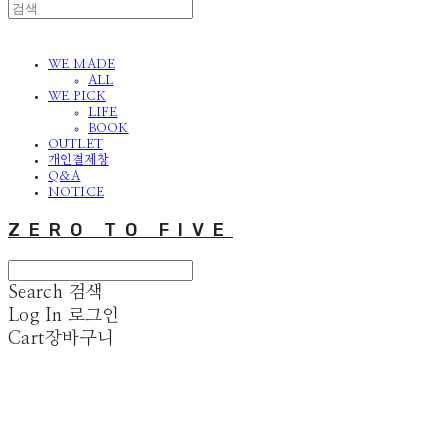
WE MADE
ALL
WE PICK
LIFE
BOOK
OUTLET
개인결제창
Q&A
NOTICE
ZERO TO FIVE
Search
검색
Log In
로그인
Cart
장바구니