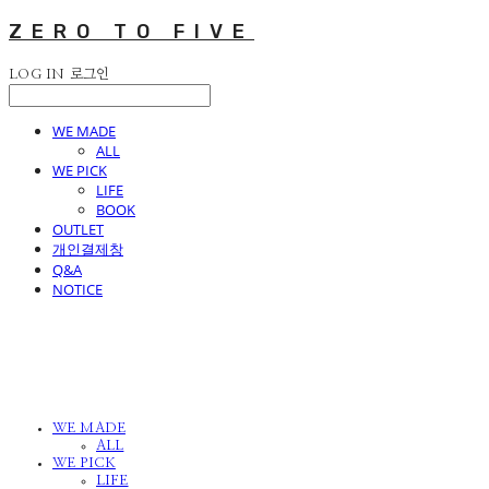
ZERO TO FIVE
LOG IN
로그인
WE MADE
ALL
WE PICK
LIFE
BOOK
OUTLET
개인결제창
Q&A
NOTICE
WE MADE
ALL
WE PICK
LIFE